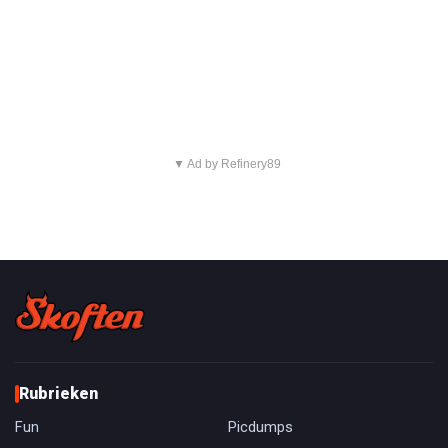
▼ Ad by Refinery89
Rubrieken
Fun
Picdumps