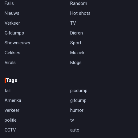
Fails
Random
Nieuws
Hot shots
Verkeer
TV
Gifdumps
Dieren
Shownieuws
Sport
Gekkies
Muziek
Virals
Blogs
Tags
fail
picdump
Amerika
gifdump
verkeer
humor
politie
tv
CCTV
auto