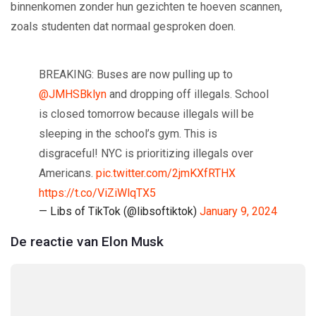
binnenkomen zonder hun gezichten te hoeven scannen,
zoals studenten dat normaal gesproken doen.
BREAKING: Buses are now pulling up to
@JMHSBklyn
and dropping off illegals. School
is closed tomorrow because illegals will be
sleeping in the school’s gym. This is
disgraceful! NYC is prioritizing illegals over
Americans.
pic.twitter.com/2jmKXfRTHX
https://t.co/ViZiWlqTX5
— Libs of TikTok (@libsoftiktok)
January 9, 2024
De reactie van Elon Musk