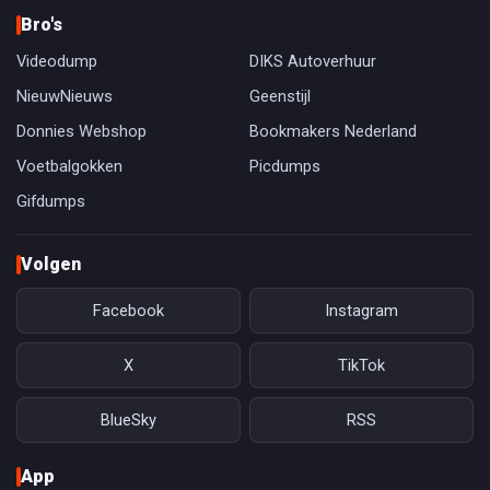
Bro's
Videodump
DIKS Autoverhuur
NieuwNieuws
Geenstijl
Donnies Webshop
Bookmakers Nederland
Voetbalgokken
Picdumps
Gifdumps
Volgen
Facebook
Instagram
X
TikTok
BlueSky
RSS
App