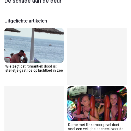
De schade aan de deur
Facebook/JumboHaarlem
Facebook/JumboHaarlem
Uitgelichte artikelen
Wie zegt dat romantiek dood is:
stelletje gaat los op luchtbed in zee
Dame met flinke voorgevel doet
snel een veiligheidscheck voor de