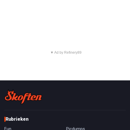
▼ Ad by Refinery89
Rubrieken
Fun
Picdumps