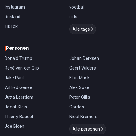
Instagram
voetbal
Rusland
girls
TikTok
Alle tags
Personen
Donald Trump
Johan Derksen
René van der Gijp
Geert Wilders
Jake Paul
Elon Musk
Wilfred Genee
Alex Soze
Jutta Leerdam
Peter Gillis
Joost Klein
Gordon
Thierry Baudet
Nicol Kremers
Joe Biden
Alle personen