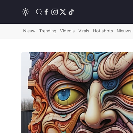
Nieuw
Trending
Video's
Virals
Hot shots
Nieuws