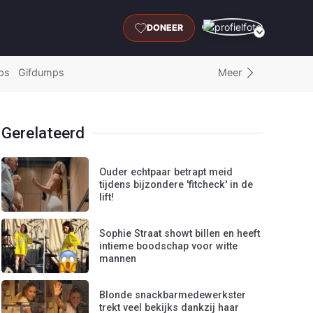
DONEER
Meer
ps
Gifdumps
Gerelateerd
Ouder echtpaar betrapt meid
tijdens bijzondere 'fitcheck' in de
lift!
Sophie Straat showt billen en heeft
intieme boodschap voor witte
mannen
Blonde snackbarmedewerkster
trekt veel bekijks dankzij haar