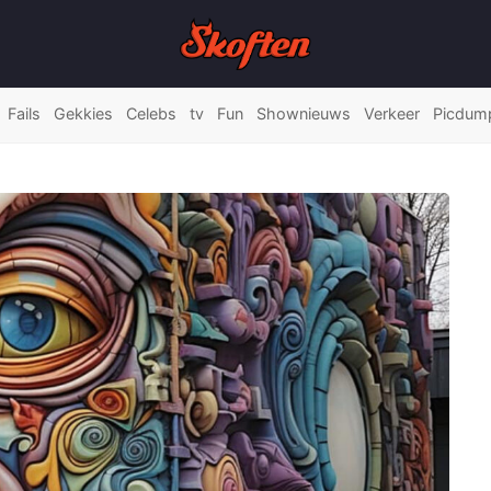
Fails
Gekkies
Celebs
tv
Fun
Shownieuws
Verkeer
Picdum