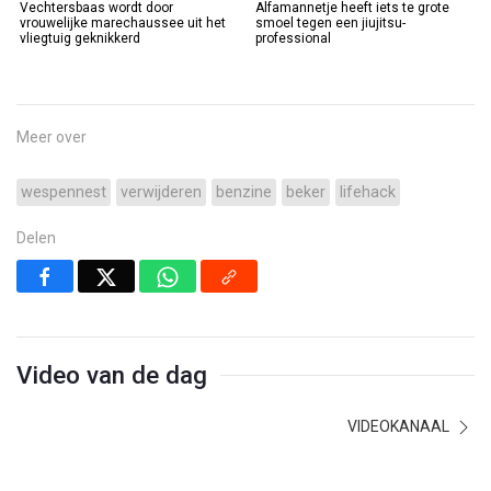
Vechtersbaas wordt door
Alfamannetje heeft iets te grote
vrouwelijke marechaussee uit het
smoel tegen een jiujitsu-
vliegtuig geknikkerd
professional
Meer over
wespennest
verwijderen
benzine
beker
lifehack
Delen
Video van de dag
VIDEOKANAAL