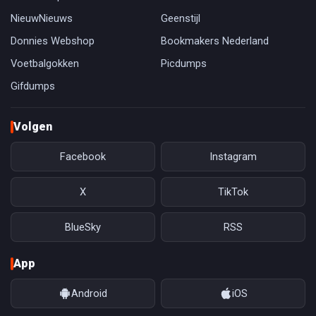
NieuwNieuws
Geenstijl
Donnies Webshop
Bookmakers Nederland
Voetbalgokken
Picdumps
Gifdumps
Volgen
Facebook
Instagram
X
TikTok
BlueSky
RSS
App
Android
iOS