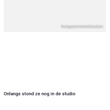
Instagram/emmaheesters
Instagram/emmaheesters
Onlangs stond ze nog in de studio