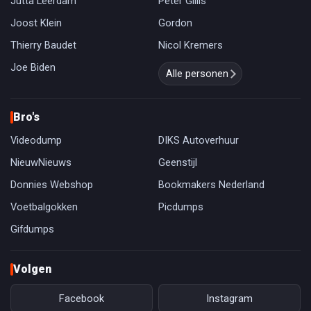
Jutta Leerdam
Peter Gillis
Joost Klein
Gordon
Thierry Baudet
Nicol Kremers
Joe Biden
Alle personen
Bro's
Videodump
DIKS Autoverhuur
NieuwNieuws
Geenstijl
Donnies Webshop
Bookmakers Nederland
Voetbalgokken
Picdumps
Gifdumps
Volgen
Facebook
Instagram