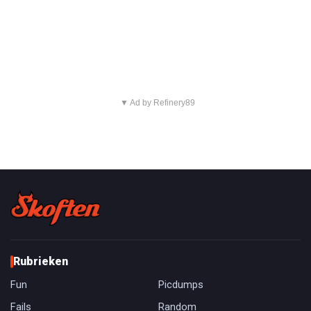
▼ Ad by Refinery89
Rubrieken
Fun
Picdumps
Fails
Random