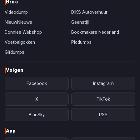
Bro's
Videodump
DIKS Autoverhuur
NieuwNieuws
Geenstijl
Donnies Webshop
Bookmakers Nederland
Voetbalgokken
Picdumps
Gifdumps
Volgen
Facebook
Instagram
X
TikTok
BlueSky
RSS
App