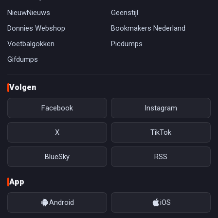
NieuwNieuws
Geenstijl
Donnies Webshop
Bookmakers Nederland
Voetbalgokken
Picdumps
Gifdumps
Volgen
Facebook
Instagram
X
TikTok
BlueSky
RSS
App
Android
iOS