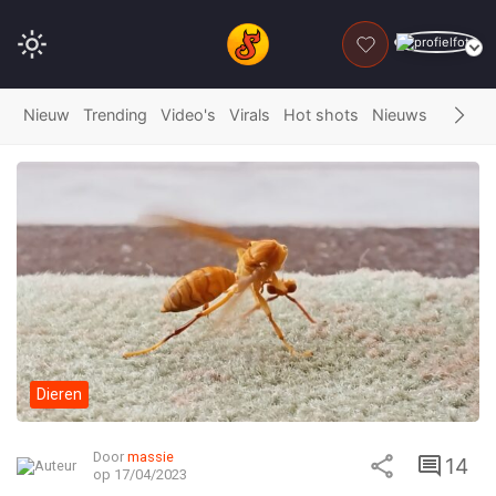
DONEER
Nieuw
Trending
Video's
Virals
Hot shots
Nieuws
Fails
G
Dieren
Door
massie
14
op 17/04/2023