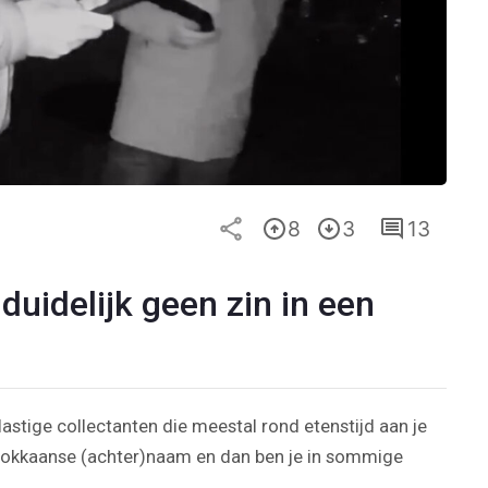
8
3
13
uidelijk geen zin in een
lastige collectanten die meestal rond etenstijd aan je
arokkaanse (achter)naam en dan ben je in sommige