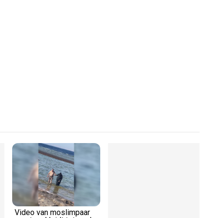
Play
Video
Video van moslimpaar