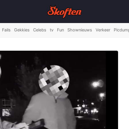
Fails
Gekkies
Celebs
tv
Fun
Shownieuws
Verkeer
Picdum