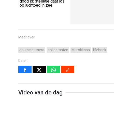
dood is: stelletje gaat los
op luchtbed in zee
Meer over
deurbelcamera
collectanten
Marokkaan
lifehack
Delen
Video van de dag