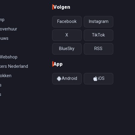
Volgen
mp
Facebook
Instagram
overhuur
X
TikTok
euws
BlueSky
RSS
 Webshop
App
ers Nederland
gokken
Android
iOS
s
s