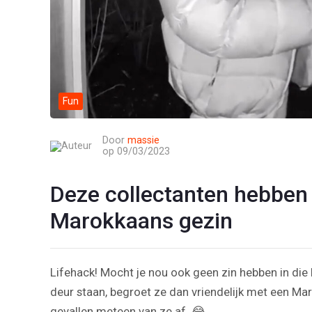
Fun
Door
massie
op 09/03/2023
Deze collectanten hebben d
Marokkaans gezin
Lifehack! Mocht je nou ook geen zin hebben in die 
deur staan, begroet ze dan vriendelijk met een M
gevallen meteen van ze af. 😂