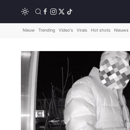
Nieuw
Trending
Video's
Virals
Hot shots
Nieuws