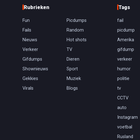
Rubrieken
Tags
Fun
Picdumps
fail
Fails
Random
picdump
Nieuws
Hot shots
Amerika
Verkeer
TV
gifdump
Gifdumps
Dieren
verkeer
Shownieuws
Sport
humor
Gekkies
Muziek
politie
Virals
Blogs
tv
CCTV
auto
Instagram
voetbal
Rusland