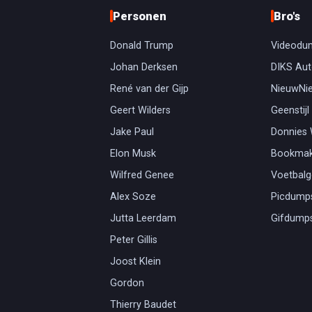
Personen
Bro's
Donald Trump
Videodu
Johan Derksen
DIKS Aut
René van der Gijp
NieuwNi
Geert Wilders
Geenstijl
Jake Paul
Donnies
Elon Musk
Bookmak
Wilfred Genee
Voetbal
Alex Soze
Picdump
Jutta Leerdam
Gifdump
Peter Gillis
Joost Klein
Gordon
Thierry Baudet