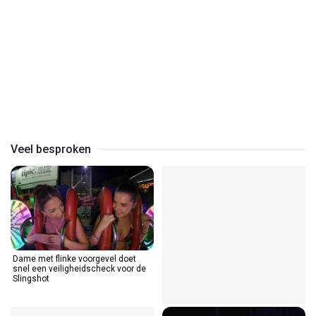
Play
Video
Veel besproken
Dame met flinke voorgevel doet
Tijd voor een compilatie van
snel een veiligheidscheck voor de
pechvogels die een slechtere dag
Slingshot
hebben dan jij