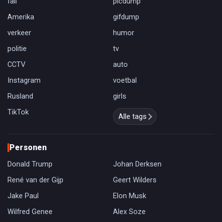
fail
picdump
Amerika
gifdump
verkeer
humor
politie
tv
CCTV
auto
Instagram
voetbal
Rusland
girls
TikTok
Alle tags
Personen
Donald Trump
Johan Derksen
René van der Gijp
Geert Wilders
Jake Paul
Elon Musk
Wilfred Genee
Alex Soze