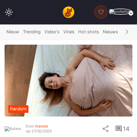
DONEER
Nieuw
Trending
Video's
Virals
Hot shots
Nieuws
Fails
G
Random
Door
massie
14
op 27/02/2023