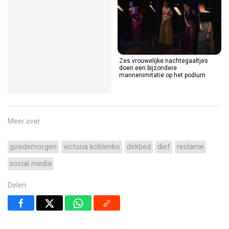
24-jarige voetballer overleden na
Zes vrouwelijke nachtegaaltjes
enorme blikseminslag tijdens
doen een bijzondere
bekerduel in Thailand
mannenimitatie op het podium
Meer over
goedemorgen
victoria koblenko
dekbed
dief
reclame
social media
Delen