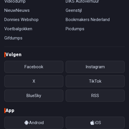
Videodump
DIKS Autoverhuur
NieuwNieuws
Geenstijl
Donnies Webshop
Bookmakers Nederland
Voetbalgokken
Picdumps
Gifdumps
Volgen
Facebook
Instagram
X
TikTok
BlueSky
RSS
App
Android
iOS