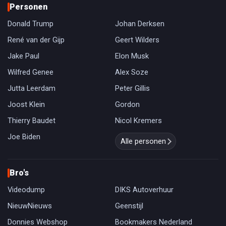
Personen
Donald Trump
Johan Derksen
René van der Gijp
Geert Wilders
Jake Paul
Elon Musk
Wilfred Genee
Alex Soze
Jutta Leerdam
Peter Gillis
Joost Klein
Gordon
Thierry Baudet
Nicol Kremers
Joe Biden
Alle personen
Bro's
Videodump
DIKS Autoverhuur
NieuwNieuws
Geenstijl
Donnies Webshop
Bookmakers Nederland