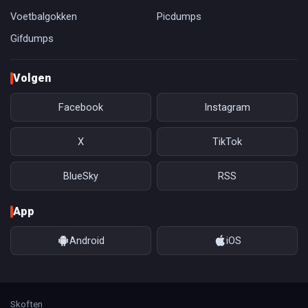
Voetbalgokken
Picdumps
Gifdumps
Volgen
Facebook
Instagram
X
TikTok
BlueSky
RSS
App
Android
iOS
Skoften