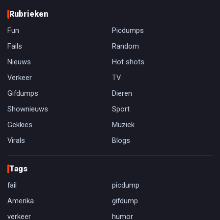
Rubrieken
Fun
Picdumps
Fails
Random
Nieuws
Hot shots
Verkeer
TV
Gifdumps
Dieren
Shownieuws
Sport
Gekkies
Muziek
Virals
Blogs
Tags
fail
picdump
Amerika
gifdump
verkeer
humor