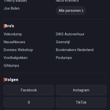
Thierry Baudet
Nicol Kremers
Joe Biden
Alle personen
Bro's
Videodump
DIKS Autoverhuur
NieuwNieuws
Geenstijl
Donnies Webshop
Bookmakers Nederland
Voetbalgokken
Picdumps
Gifdumps
Volgen
Facebook
Instagram
X
TikTok