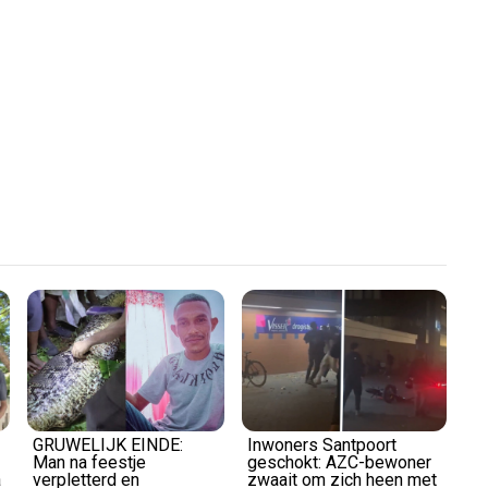
Play
Video
GRUWELIJK EINDE:
Inwoners Santpoort
Man na feestje
geschokt: AZC-bewoner
a
verpletterd en
zwaait om zich heen met