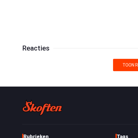
Reacties
TOON R
Rubrieken
Tags