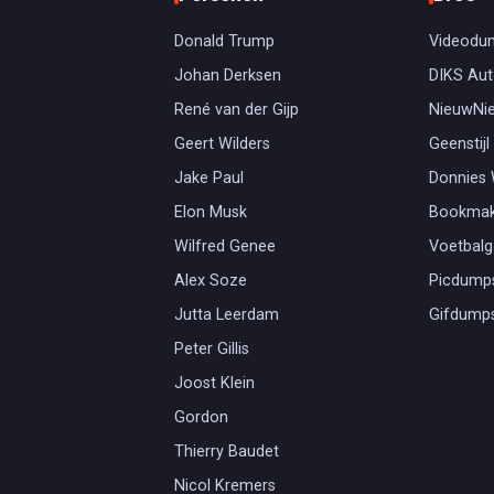
Donald Trump
Videodu
Johan Derksen
DIKS Aut
René van der Gijp
NieuwNi
Geert Wilders
Geenstijl
Jake Paul
Donnies
Elon Musk
Bookmak
Wilfred Genee
Voetbal
Alex Soze
Picdump
Jutta Leerdam
Gifdump
Peter Gillis
Joost Klein
Gordon
Thierry Baudet
Nicol Kremers