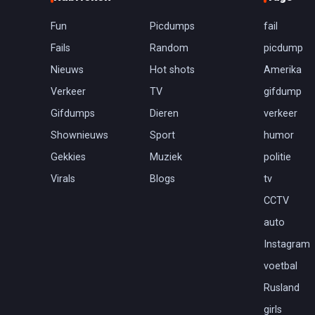
Fun
Picdumps
fail
Fails
Random
picdump
Nieuws
Hot shots
Amerika
Verkeer
TV
gifdump
Gifdumps
Dieren
verkeer
Shownieuws
Sport
humor
Gekkies
Muziek
politie
Virals
Blogs
tv
CCTV
auto
Instagram
voetbal
Rusland
girls