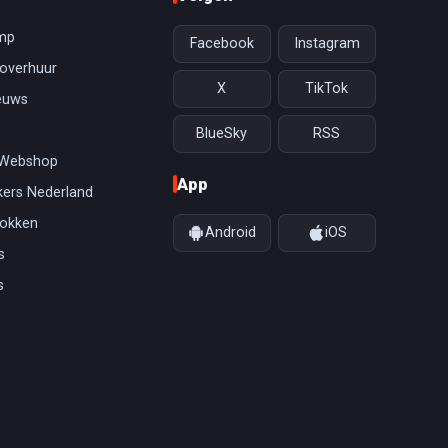
mp
Facebook
Instagram
overhuur
X
TikTok
euws
BlueSky
RSS
 Webshop
App
ers Nederland
gokken
Android
iOS
s
s