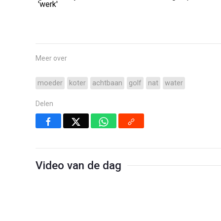
'werk'
Meer over
moeder
koter
achtbaan
golf
nat
water
Delen
Video van de dag