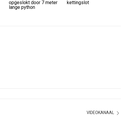
opgeslokt door 7 meter
kettingslot
lange python
VIDEOKANAAL