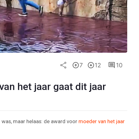
7
12
10
n het jaar gaat dit jaar
 was, maar helaas: de award voor
moeder van het jaar