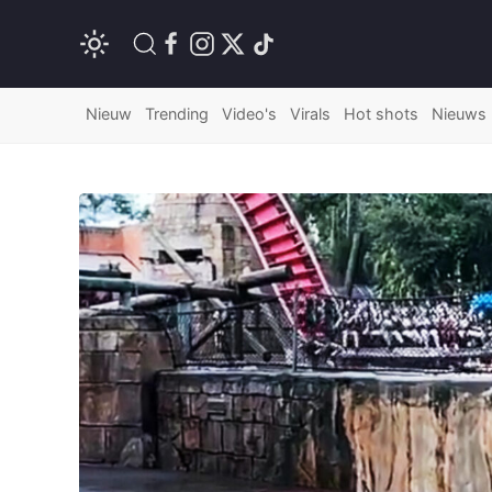
Nieuw
Trending
Video's
Virals
Hot shots
Nieuws