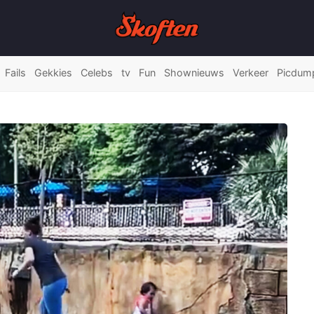
Fails
Gekkies
Celebs
tv
Fun
Shownieuws
Verkeer
Picdum