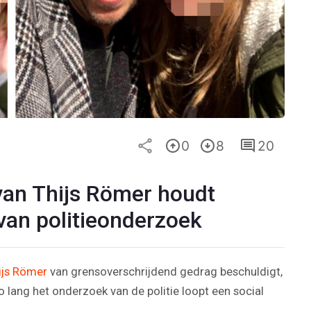
0
8
20
van Thijs Römer houdt
 van politieonderzoek
ijs Römer
van grensoverschrijdend gedrag beschuldigt,
 lang het onderzoek van de politie loopt een social