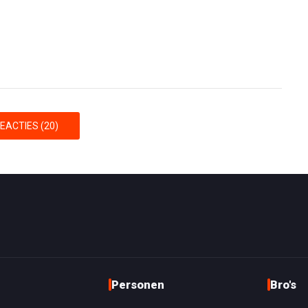
EACTIES (20)
Personen
Bro's