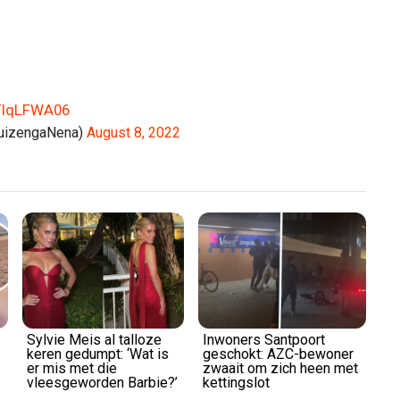
Play
Video
JTIqLFWA06
ruizengaNena)
August 8, 2022
Sylvie Meis al talloze
Inwoners Santpoort
keren gedumpt: ‘Wat is
geschokt: AZC-bewoner
er mis met die
zwaait om zich heen met
vleesgeworden Barbie?’
kettingslot