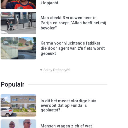
klopjacht
Man steekt 3 vrouwen neer in
Parijs en roept: "Allah heeft het mij
bevolen"
Karma voor vluchtende fatbiker
die door agent van z'n fiets wordt
gebeukt
▼ Ad by Refinery89
Populair
Is dit het meest slordige huis
everooit dat op Funda is
geplaatst?
Mensen vragen zich af wat