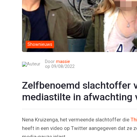
Shownieuws
Door
massie
op 09/08/2022
Zelfbenoemd slachtoffer 
mediastilte in afwachting
Nena Kruizenga, het vermeende slachtoffer die
Th
heeft in een video op Twitter aangegeven dat ze zo
media-pauze inlast.