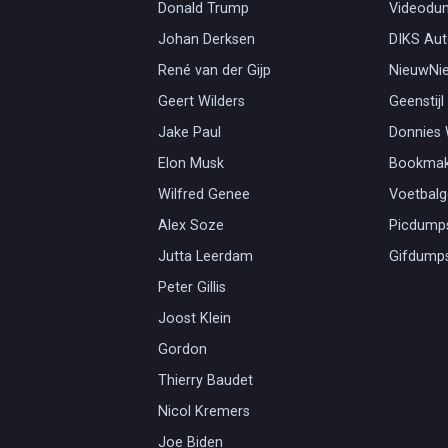
Donald Trump
Videodu
Johan Derksen
DIKS Aut
René van der Gijp
NieuwNi
Geert Wilders
Geenstijl
Jake Paul
Donnies
Elon Musk
Bookmak
Wilfred Genee
Voetbal
Alex Soze
Picdump
Jutta Leerdam
Gifdump
Peter Gillis
Joost Klein
Gordon
Thierry Baudet
Nicol Kremers
Joe Biden