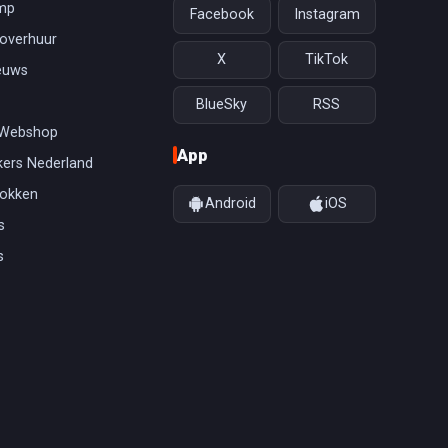
mp
Facebook
Instagram
overhuur
X
TikTok
euws
BlueSky
RSS
 Webshop
App
ers Nederland
gokken
Android
iOS
s
s