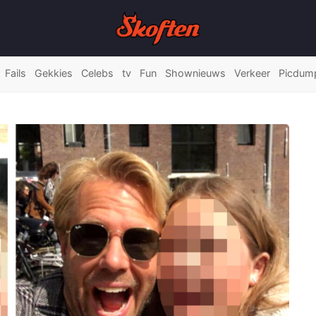
Fails
Gekkies
Celebs
tv
Fun
Shownieuws
Verkeer
Picdum