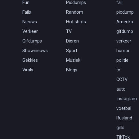
Fun
Picdumps
fail
Fails
Random
picdump
Nieuws
Hot shots
Amerika
Verkeer
TV
gifdump
Gifdumps
Dieren
verkeer
Shownieuws
Sport
humor
Gekkies
Muziek
politie
Virals
Blogs
tv
CCTV
auto
Instagram
voetbal
Rusland
girls
TikTok