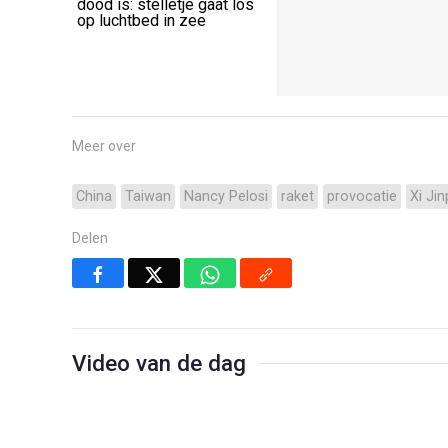
dood is: stelletje gaat los
op luchtbed in zee
Meer over
China
Taiwan
Nancy Pelosi
raket
provocatie
Xi Jin
Delen
Video van de dag