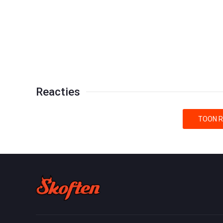
Reacties
TOON R