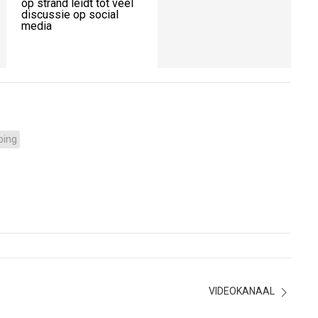
op strand leidt tot veel
discussie op social
media
ping
VIDEOKANAAL