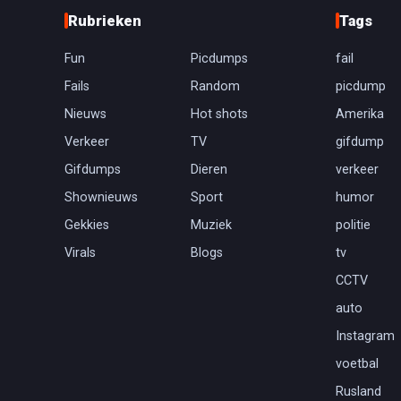
Rubrieken
Tags
Fun
Picdumps
fail
Fails
Random
picdump
Nieuws
Hot shots
Amerika
Verkeer
TV
gifdump
Gifdumps
Dieren
verkeer
Shownieuws
Sport
humor
Gekkies
Muziek
politie
Virals
Blogs
tv
CCTV
auto
Instagram
voetbal
Rusland