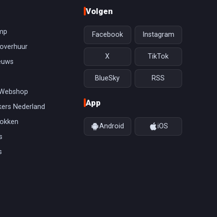
Volgen
mp
Facebook
Instagram
overhuur
X
TikTok
euws
BlueSky
RSS
 Webshop
App
ers Nederland
gokken
Android
iOS
s
s