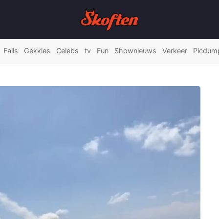
Fails
Gekkies
Celebs
tv
Fun
Shownieuws
Verkeer
Picdum