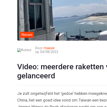
Nieuws
Door
massie
op 04/08/2022
Video: meerdere raketten 
gelanceerd
Je zult ongetwijfeld het 'gedoe' hebben meegekre
China, het een goed idee vond om Taiwan een bezo
Jinping
Winnie de Poeh afgelopen nacht om een aant