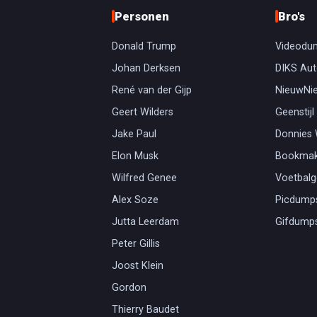
Personen
Bro's
Donald Trump
Videodu
Johan Derksen
DIKS Aut
René van der Gijp
NieuwNi
Geert Wilders
Geenstijl
Jake Paul
Donnies
Elon Musk
Bookmak
Wilfred Genee
Voetbal
Alex Soze
Picdump
Jutta Leerdam
Gifdump
Peter Gillis
Joost Klein
Gordon
Thierry Baudet