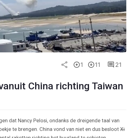
1
11
21
vanuit China richting Taiwan
gen dat Nancy Pelosi, ondanks de dreigende taal van
ekje te brengen. China vond van niet en dus besloot
Xi
al raketten richting het buurland te schieten.