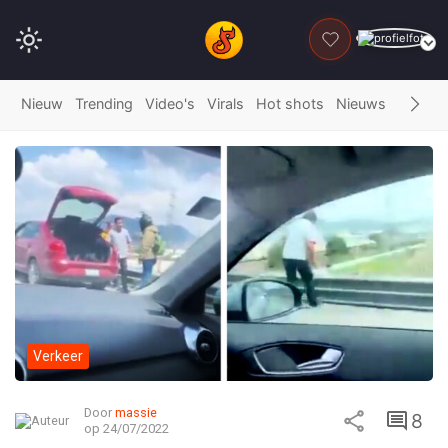
DONEER
Nieuw
Trending
Video's
Virals
Hot shots
Nieuws
Fails
G
Verkeer
Door
massie
8
op 24/07/2022