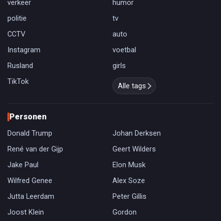
verkeer
humor
politie
tv
CCTV
auto
Instagram
voetbal
Rusland
girls
TikTok
Alle tags
Personen
Donald Trump
Johan Derksen
René van der Gijp
Geert Wilders
Jake Paul
Elon Musk
Wilfred Genee
Alex Soze
Jutta Leerdam
Peter Gillis
Joost Klein
Gordon