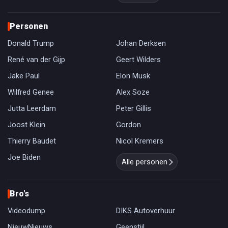
Personen
Donald Trump
Johan Derksen
René van der Gijp
Geert Wilders
Jake Paul
Elon Musk
Wilfred Genee
Alex Soze
Jutta Leerdam
Peter Gillis
Joost Klein
Gordon
Thierry Baudet
Nicol Kremers
Joe Biden
Alle personen
Bro's
Videodump
DIKS Autoverhuur
NieuwNieuws
Geenstijl