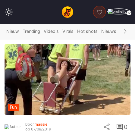
DONEER
Nieuw
Trending
Video's
Virals
Hot shots
Nieuws
Fails
G
Fun
Door
massie
0
op 07/08/2019