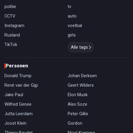
politie
tv
CCTV
auto
Instagram
voetbal
Rusland
girls
TikTok
Alle tags
Personen
Donald Trump
Johan Derksen
René van der Gijp
Geert Wilders
Jake Paul
Elon Musk
Wilfred Genee
Alex Soze
Jutta Leerdam
Peter Gillis
Joost Klein
Gordon
Thierry Baudet
Nicol Kremers