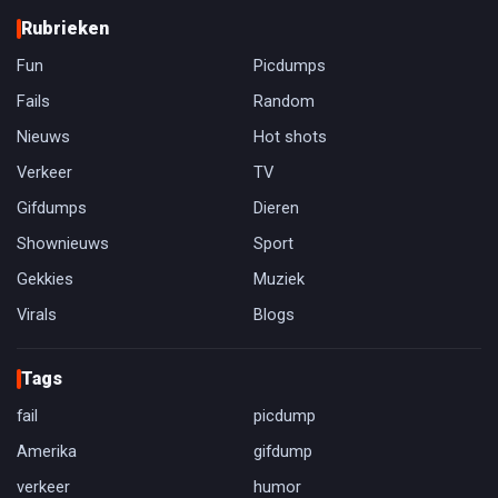
Rubrieken
Fun
Picdumps
Fails
Random
Nieuws
Hot shots
Verkeer
TV
Gifdumps
Dieren
Shownieuws
Sport
Gekkies
Muziek
Virals
Blogs
Tags
fail
picdump
Amerika
gifdump
verkeer
humor