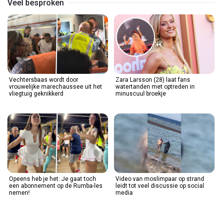
Veel besproken
Vechtersbaas wordt door
Zara Larsson (28) laat fans
vrouwelijke marechaussee uit het
watertanden met optreden in
vliegtuig geknikkerd
minuscuul broekje
Opeens heb je het: Je gaat toch
Video van moslimpaar op strand
een abonnement op de Rumba-les
leidt tot veel discussie op social
nemen!
media