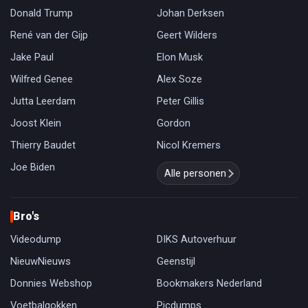
Donald Trump
Johan Derksen
René van der Gijp
Geert Wilders
Jake Paul
Elon Musk
Wilfred Genee
Alex Soze
Jutta Leerdam
Peter Gillis
Joost Klein
Gordon
Thierry Baudet
Nicol Kremers
Joe Biden
Alle personen
Bro's
Videodump
DIKS Autoverhuur
NieuwNieuws
Geenstijl
Donnies Webshop
Bookmakers Nederland
Voetbalgokken
Picdumps