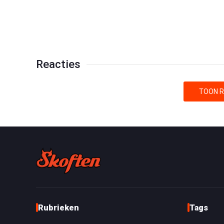
Reacties
TOON R
Rubrieken
Tags