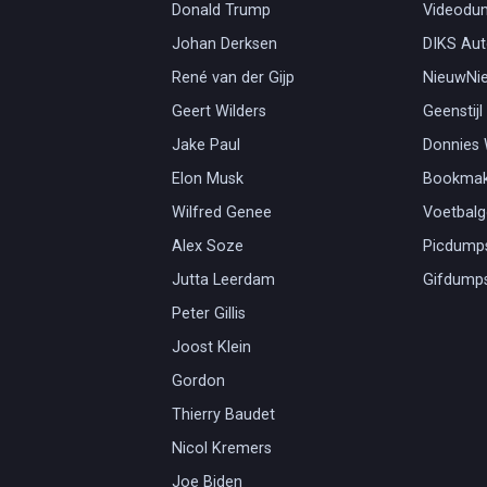
Donald Trump
Videodu
Johan Derksen
DIKS Aut
René van der Gijp
NieuwNi
Geert Wilders
Geenstijl
Jake Paul
Donnies
Elon Musk
Bookmak
Wilfred Genee
Voetbal
Alex Soze
Picdump
Jutta Leerdam
Gifdump
Peter Gillis
Joost Klein
Gordon
Thierry Baudet
Nicol Kremers
Joe Biden