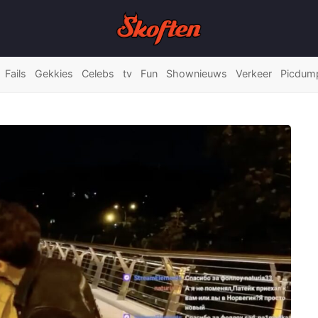
Fails
Gekkies
Celebs
tv
Fun
Shownieuws
Verkeer
Picdum