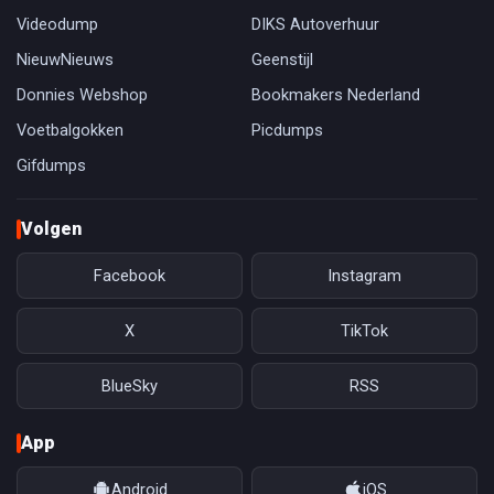
Videodump
DIKS Autoverhuur
NieuwNieuws
Geenstijl
Donnies Webshop
Bookmakers Nederland
Voetbalgokken
Picdumps
Gifdumps
Volgen
Facebook
Instagram
X
TikTok
BlueSky
RSS
App
Android
iOS