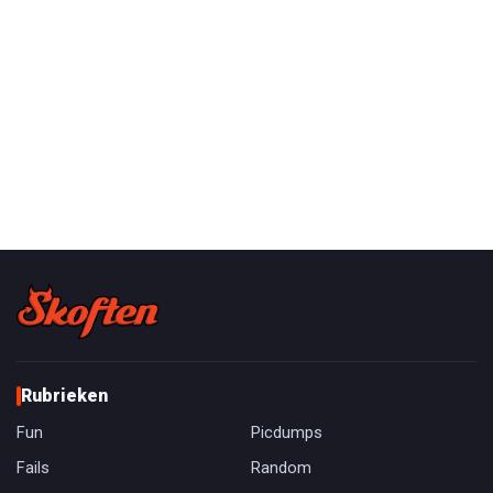
Rubrieken
Fun
Picdumps
Fails
Random