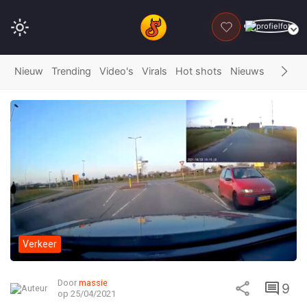
DONEER
Nieuw
Trending
Video's
Virals
Hot shots
Nieuws
Fails
G
Verkeer
Door
massie
9
op 25/04/2021