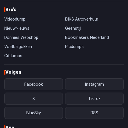
Bro's
Videodump
DIKS Autoverhuur
NieuwNieuws
Geenstijl
Donnies Webshop
Bookmakers Nederland
Voetbalgokken
Picdumps
Gifdumps
Volgen
Facebook
Instagram
X
TikTok
BlueSky
RSS
App