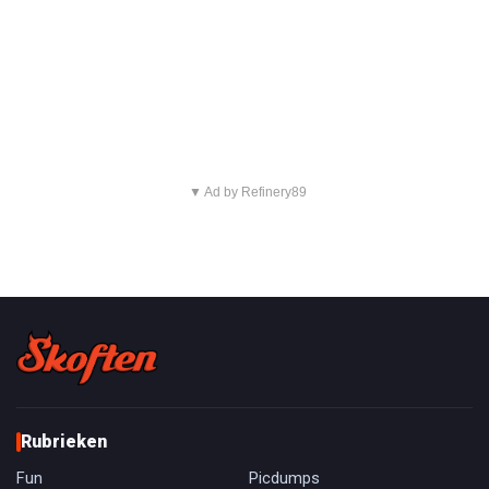
▼ Ad by Refinery89
Rubrieken
Fun
Picdumps