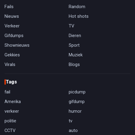
Fails
Random
Nieuws
Hot shots
Verkeer
TV
Gifdumps
Dieren
Shownieuws
Sport
Gekkies
Muziek
Virals
Blogs
Tags
fail
picdump
Amerika
gifdump
verkeer
humor
politie
tv
CCTV
auto