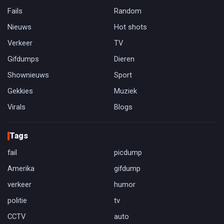
Fails
Random
Nieuws
Hot shots
Verkeer
TV
Gifdumps
Dieren
Shownieuws
Sport
Gekkies
Muziek
Virals
Blogs
Tags
fail
picdump
Amerika
gifdump
verkeer
humor
politie
tv
CCTV
auto