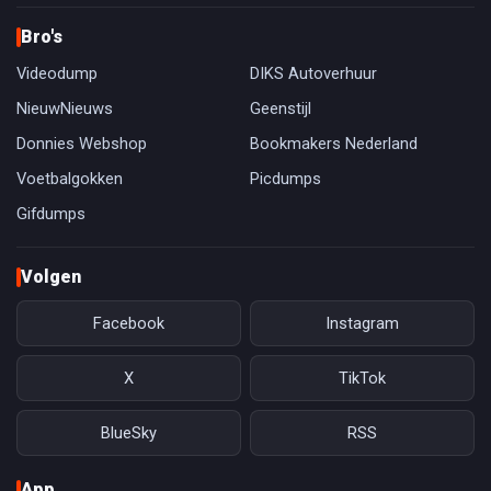
Bro's
Videodump
DIKS Autoverhuur
NieuwNieuws
Geenstijl
Donnies Webshop
Bookmakers Nederland
Voetbalgokken
Picdumps
Gifdumps
Volgen
Facebook
Instagram
X
TikTok
BlueSky
RSS
App