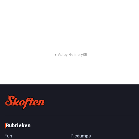
▼ Ad by Refinery89
Rubrieken
Fun
Picdumps