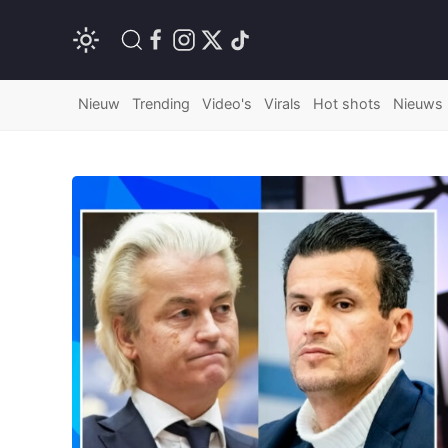
Nieuw
Trending
Video's
Virals
Hot shots
Nieuws