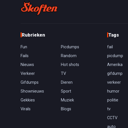
Rubrieken
Tags
Fun
Picdumps
fail
Fails
Random
picdump
Nieuws
Hot shots
Amerika
Verkeer
TV
gifdump
Gifdumps
Dieren
verkeer
Shownieuws
Sport
humor
Gekkies
Muziek
politie
Virals
Blogs
tv
CCTV
auto