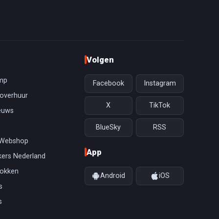
Volgen
mp
Facebook
Instagram
overhuur
X
TikTok
euws
BlueSky
RSS
 Webshop
App
ers Nederland
gokken
Android
iOS
s
s