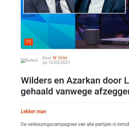
TV
Door
W. Ortel
op 15/03/2021
Wilders en Azarkan door 
gehaald vanwege afzegge
Lekker man
De verkiezingscampagnes van alle partijen is inm