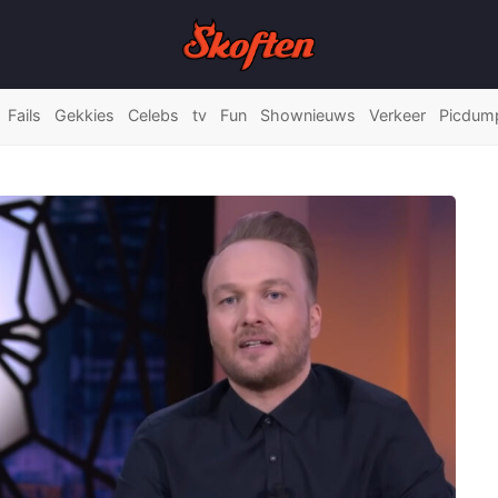
Fails
Gekkies
Celebs
tv
Fun
Shownieuws
Verkeer
Picdum