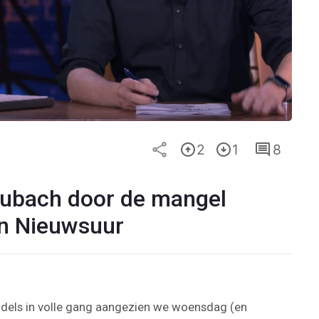
2
1
8
Lubach door de mangel
n Nieuwsuur
iddels in volle gang aangezien we woensdag (en