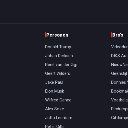
Personen
Bro's
Donald Trump
Videodu
Johan Derksen
DIKS Aut
René van der Gijp
NieuwNi
Geert Wilders
Geenstijl
Jake Paul
Donnies
Elon Musk
Bookmak
Wilfred Genee
Voetbal
Alex Soze
Picdump
Jutta Leerdam
Gifdump
Peter Gillis