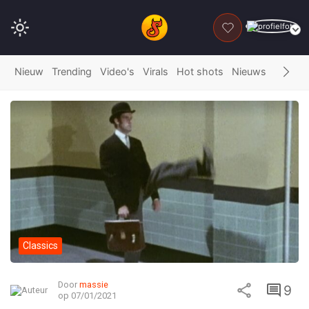
DONEER
Nieuw
Trending
Video's
Virals
Hot shots
Nieuws
Fails
G
Classics
Door
massie
9
op 07/01/2021