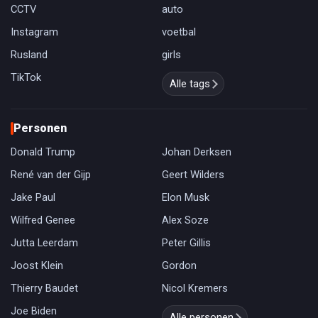
CCTV
auto
Instagram
voetbal
Rusland
girls
TikTok
Alle tags
Personen
Donald Trump
Johan Derksen
René van der Gijp
Geert Wilders
Jake Paul
Elon Musk
Wilfred Genee
Alex Soze
Jutta Leerdam
Peter Gillis
Joost Klein
Gordon
Thierry Baudet
Nicol Kremers
Joe Biden
Alle personen