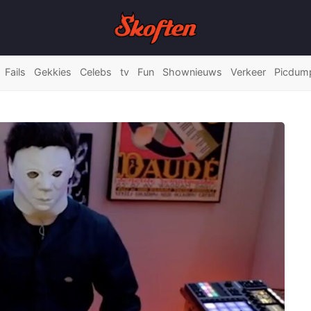
Fails
Gekkies
Celebs
tv
Fun
Shownieuws
Verkeer
Picdum