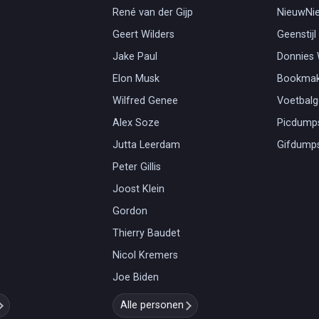
René van der Gijp
NieuwNi
Geert Wilders
Geenstijl
Jake Paul
Donnies
Elon Musk
Bookmak
Wilfred Genee
Voetbal
Alex Soze
Picdump
Jutta Leerdam
Gifdump
Peter Gillis
Joost Klein
Gordon
Thierry Baudet
Nicol Kremers
Joe Biden
Alle personen