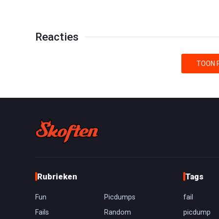
Reacties
TOON R
Rubrieken
Tags
Fun
Picdumps
fail
Fails
Random
picdump