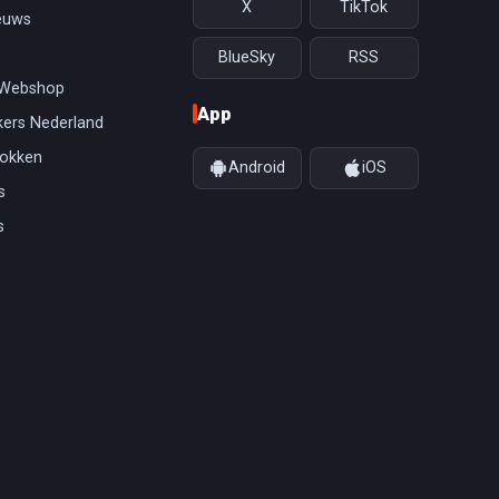
X
TikTok
euws
BlueSky
RSS
 Webshop
App
ers Nederland
gokken
Android
iOS
s
s