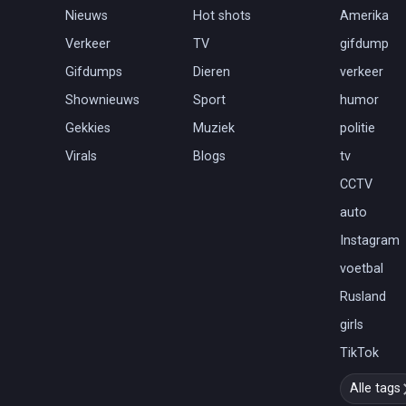
Nieuws
Hot shots
Amerika
Verkeer
TV
gifdump
Gifdumps
Dieren
verkeer
Shownieuws
Sport
humor
Gekkies
Muziek
politie
Virals
Blogs
tv
CCTV
auto
Instagram
voetbal
Rusland
girls
TikTok
Alle tags