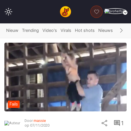
DONEER
Nieuw
Trending
Video's
Virals
Hot shots
Nieuws
Fails
G
Fails
Door
massie
1
op 07/11/2020