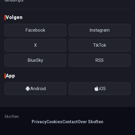
Gifdumps
Volgen
Facebook
Instagram
X
TikTok
BlueSky
RSS
App
Android
iOS
Skoften
Privacy
Cookies
Contact
Over Skoften