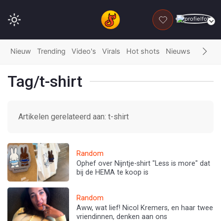
DONEER
Nieuw
Trending
Video's
Virals
Hot shots
Nieuws
Fails
G
Tag/t-shirt
Artikelen gerelateerd aan: t-shirt
Random
Ophef over Nijntje-shirt "Less is more" dat
bij de HEMA te koop is
Random
Aww, wat lief! Nicol Kremers, en haar twee
vriendinnen, denken aan ons