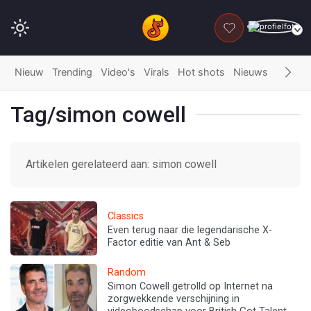
DONEER
Nieuw
Trending
Video's
Virals
Hot shots
Nieuws
Fails
G
Tag/simon cowell
Artikelen gerelateerd aan: simon cowell
Classics
Even terug naar die legendarische X-
Factor editie van Ant & Seb
Random
Simon Cowell getrolld op Internet na
zorgwekkende verschijning in