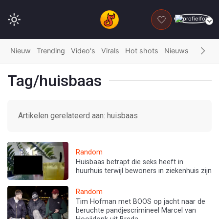
DONEER
Nieuw
Trending
Video's
Virals
Hot shots
Nieuws
Fails
G
Tag/huisbaas
Artikelen gerelateerd aan: huisbaas
Random
Huisbaas betrapt die seks heeft in
huurhuis terwijl bewoners in ziekenhuis zijn
Random
Tim Hofman met BOOS op jacht naar de
beruchte pandjescrimineel Marcel van