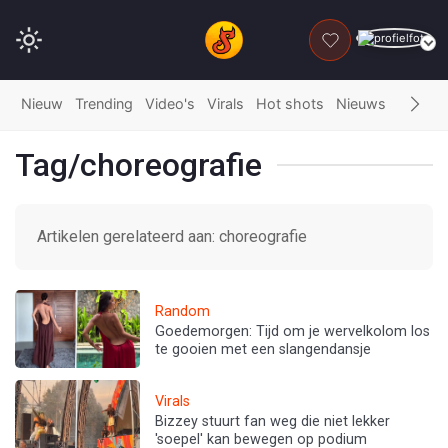
DONEER
Nieuw
Trending
Video's
Virals
Hot shots
Nieuws
Fails
G
Tag/choreografie
Artikelen gerelateerd aan: choreografie
Random
Goedemorgen: Tijd om je wervelkolom los
te gooien met een slangendansje
Virals
Bizzey stuurt fan weg die niet lekker
'soepel' kan bewegen op podium