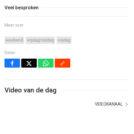
Veel besproken
Meer over
weekend
vrijdagmiddag
vrijdag
Delen
Video van de dag
VIDEOKANAAL