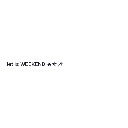
Play
Video
Het is WEEKEND 🔥🍻🎶
Play
Video