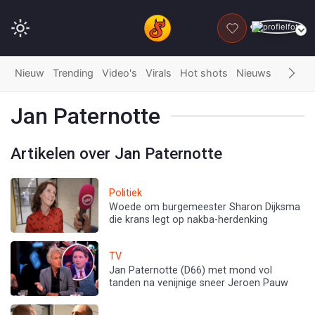
DONEER
Nieuw
Trending
Video's
Virals
Hot shots
Nieuws
Fails
G
Jan Paternotte
Artikelen over Jan Paternotte
Politiek
Woede om burgemeester Sharon Dijksma
die krans legt op nakba-herdenking
TV
Jan Paternotte (D66) met mond vol
tanden na venijnige sneer Jeroen Pauw