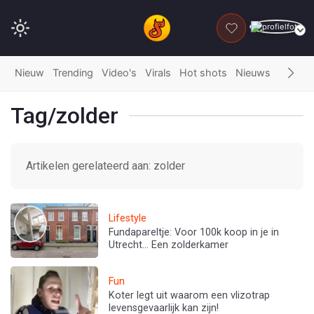
DONEER
Nieuw
Trending
Video's
Virals
Hot shots
Nieuws
Fails
G
Tag/zolder
Artikelen gerelateerd aan: zolder
Lifestyle
Fundapareltje: Voor 100k koop in je in
Utrecht... Een zolderkamer
Fun
Koter legt uit waarom een vlizotrap
levensgevaarlijk kan zijn!