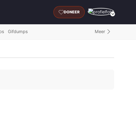
DONEER
Meer
ps
Gifdumps