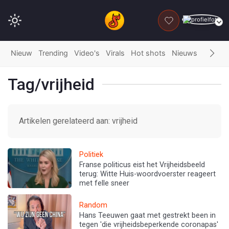
DONEER
Nieuw
Trending
Video's
Virals
Hot shots
Nieuws
Fails
G
Tag/vrijheid
Artikelen gerelateerd aan: vrijheid
Politiek
Franse politicus eist het Vrijheidsbeeld
terug: Witte Huis-woordvoerster reageert
met felle sneer
Random
Hans Teeuwen gaat met gestrekt been in
tegen 'die vrijheidsbeperkende coronapas'