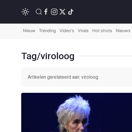
Nieuw
Trending
Video's
Virals
Hot shots
Nieuws
Tag/viroloog
Artikelen gerelateerd aan: viroloog