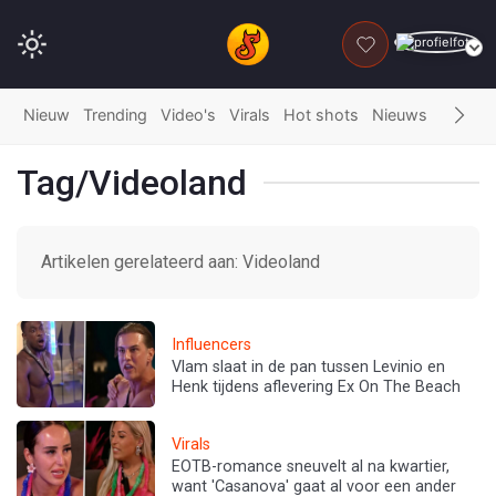
DONEER
Nieuw
Trending
Video's
Virals
Hot shots
Nieuws
Fails
G
Tag/Videoland
Artikelen gerelateerd aan: Videoland
Influencers
Vlam slaat in de pan tussen Levinio en
Henk tijdens aflevering Ex On The Beach
Virals
EOTB-romance sneuvelt al na kwartier,
want 'Casanova' gaat al voor een ander