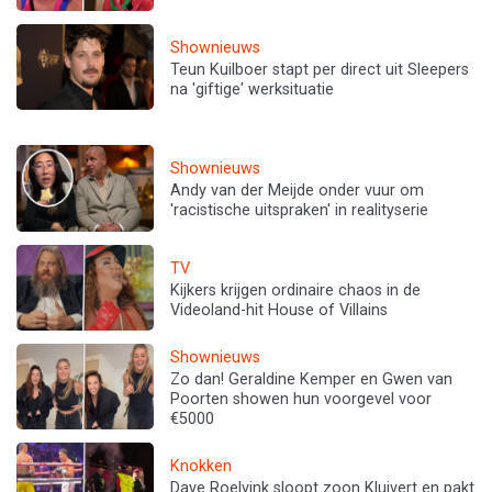
Shownieuws
Teun Kuilboer stapt per direct uit Sleepers
na 'giftige' werksituatie
Shownieuws
Andy van der Meijde onder vuur om
'racistische uitspraken' in realityserie
TV
Kijkers krijgen ordinaire chaos in de
Videoland-hit House of Villains
Shownieuws
Zo dan! Geraldine Kemper en Gwen van
Poorten showen hun voorgevel voor
€5000
Knokken
Dave Roelvink sloopt zoon Kluivert en pakt