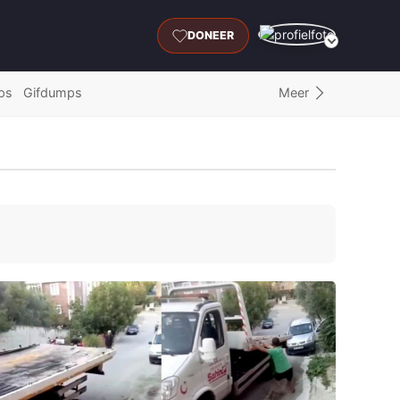
DONEER
Meer
ps
Gifdumps