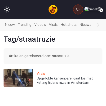
DONEER
Nieuw
Trending
Video's
Virals
Hot shots
Nieuws
Fails
G
Tag/straatruzie
Artikelen gerelateerd aan: straatruzie
Virals
Opgefokte kansenparel gaat los met
ketting tijdens ruzie in Amsterdam