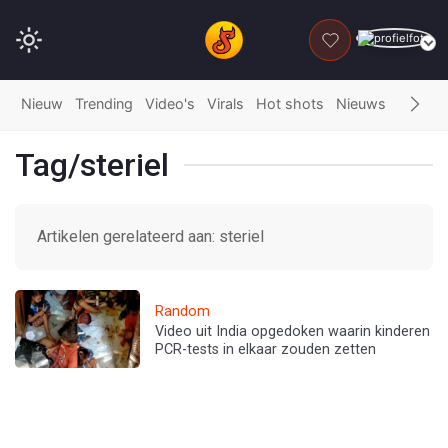
DONEER
Nieuw
Trending
Video's
Virals
Hot shots
Nieuws
Fails
G
Tag/steriel
Artikelen gerelateerd aan: steriel
Random
Video uit India opgedoken waarin kinderen
PCR-tests in elkaar zouden zetten