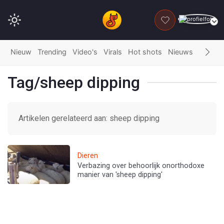
DONEER
Nieuw
Trending
Video's
Virals
Hot shots
Nieuws
Fails
G
Tag/sheep dipping
Artikelen gerelateerd aan: sheep dipping
Dieren
Verbazing over behoorlijk onorthodoxe
manier van 'sheep dipping'