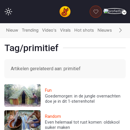
DONEER
Nieuw
Trending
Video's
Virals
Hot shots
Nieuws
Fails
G
Tag/primitief
Artikelen gerelateerd aan: primitief
Fun
Goedemorgen: in de jungle overnachten
doe je in dit 1-sterrenhotel
Random
Even helemaal tot rust komen: oldskool
suiker maken