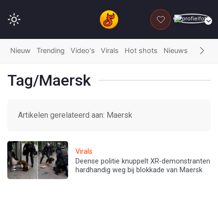
DONEER
Nieuw
Trending
Video's
Virals
Hot shots
Nieuws
Fails
G
Tag/Maersk
Artikelen gerelateerd aan: Maersk
Virals
Deense politie knuppelt XR-demonstranten
hardhandig weg bij blokkade van Maersk