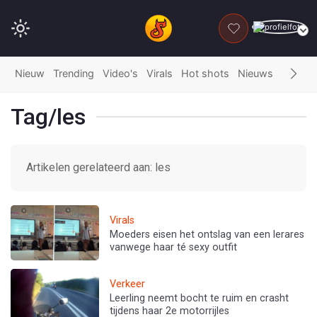
DONEER
Nieuw
Trending
Video's
Virals
Hot shots
Nieuws
Fails
G
Tag/les
Artikelen gerelateerd aan: les
Virals
Moeders eisen het ontslag van een lerares
vanwege haar té sexy outfit
Verkeer
Leerling neemt bocht te ruim en crasht
tijdens haar 2e motorrijles