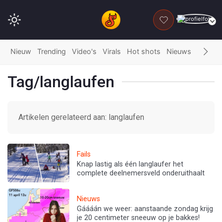
DONEER
Nieuw
Trending
Video's
Virals
Hot shots
Nieuws
Fails
G
Tag/langlaufen
Artikelen gerelateerd aan: langlaufen
Fails
Knap lastig als één langlaufer het
complete deelnemersveld onderuithaalt
Nieuws
Gáááán we weer: aanstaande zondag krijg
je 20 centimeter sneeuw op je bakkes!