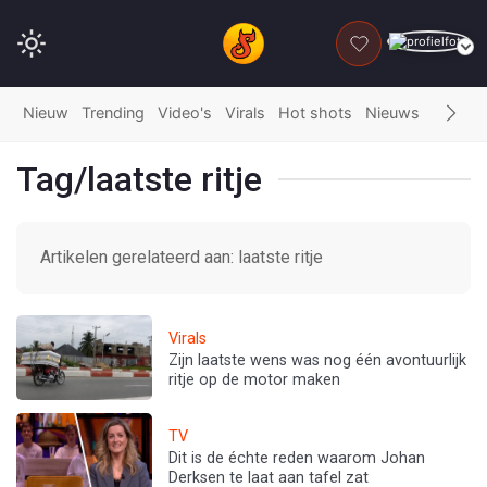
DONEER
Nieuw
Trending
Video's
Virals
Hot shots
Nieuws
Fails
G
Tag/laatste ritje
Artikelen gerelateerd aan: laatste ritje
Virals
Zijn laatste wens was nog één avontuurlijk
ritje op de motor maken
TV
Dit is de échte reden waarom Johan
Derksen te laat aan tafel zat