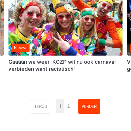
Nieuws
Gáááán we weer. KOZP wil nu ook carnaval
V
verbieden want racistisch!
g
1
2
TERUG
VERDER