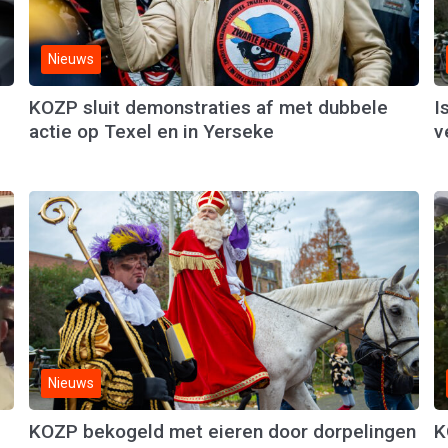
Nieuws
KOZP sluit demonstraties af met dubbele
I
actie op Texel en in Yerseke
v
Nieuws
KOZP bekogeld met eieren door dorpelingen
K