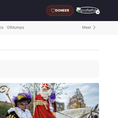
DONEER
Meer
ps
Gifdumps